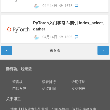
04月14日
1678
PyTorch入门学习 3-索引 index_select,
gather
04月14日
1596
文章导航
第
5
页
勤有功，戏无益
留言板
读者排行
近期评论
申请友链
站点地图
文章归档
关于博主
博主计科专业本科毕业后，分别在杭州、深圳和南昌从事